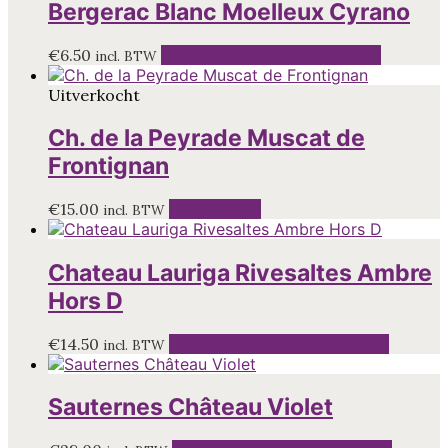
Bergerac Blanc Moelleux Cyrano
€
6.50
Toevoegen aan winkelwagen
incl. BTW
Uitverkocht
Ch. de la Peyrade Muscat de
Frontignan
€
15.00
Lees verder
incl. BTW
Chateau Lauriga Rivesaltes Ambre
Hors D
€
14.50
Toevoegen aan winkelwagen
incl. BTW
Sauternes Château Violet