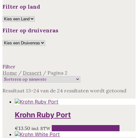
Filter op land
Filter op druivenras
Filter
Home
/
Dessert
/
Pagina 2
Geso
Resultaat 13–24 van de 24 resultaten wordt getoond
op
nieu
Krohn Ruby Port
€
13.50
Toevoegen aan winkelwagen
incl. BTW