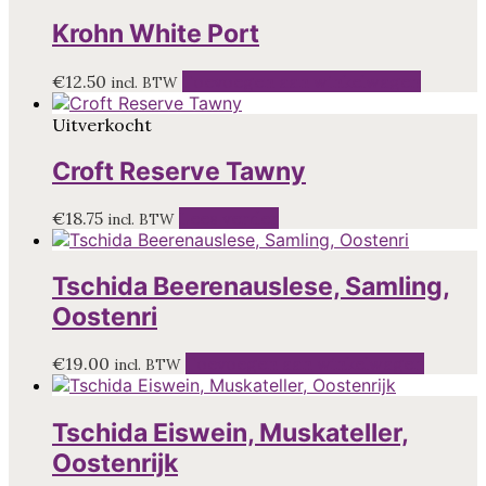
Krohn White Port
€
12.50
Toevoegen aan winkelwagen
incl. BTW
Uitverkocht
Croft Reserve Tawny
€
18.75
Lees verder
incl. BTW
Tschida Beerenauslese, Samling,
Oostenri
€
19.00
Toevoegen aan winkelwagen
incl. BTW
Tschida Eiswein, Muskateller,
Oostenrijk