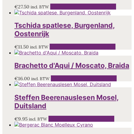
€
27.50
Toevoegen aan winkelwagen
incl. BTW
Tschida spatlese, Burgenland,
Oostenrijk
€
11.50
Toevoegen aan winkelwagen
incl. BTW
Brachetto d'Aqui / Moscato, Braida
€
16.00
Toevoegen aan winkelwagen
incl. BTW
Steffen Beerenauslesen Mosel,
Duitsland
€
9.95
Toevoegen aan winkelwagen
incl. BTW