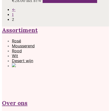
€
28.00
Toevoegen aan winkelwagen
incl. BTW
←
1
2
Assortiment
Rosé
Mousserend
Rood
Wit
Desert wijn
Over ons