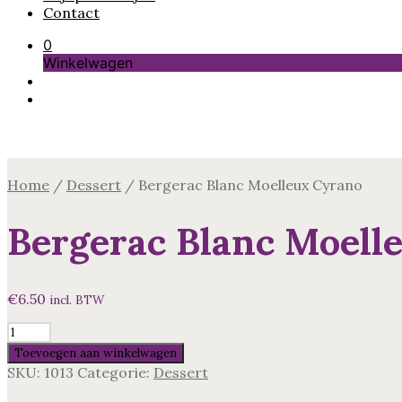
Contact
0
Winkelwagen
Home
/
Dessert
/
Bergerac Blanc Moelleux Cyrano
Bergerac Blanc Moell
€
6.50
incl. BTW
Bergerac
Blanc
Toevoegen aan winkelwagen
Moelleux
SKU:
1013
Categorie:
Dessert
Cyrano
aantal