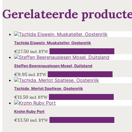
Gerelateerde product
Tschida Eiswein, Muskateller, Oostenrijk
€
27.50
Toevoegen aan winkelwagen
incl. BTW
Steffen Beerenauslesen Mosel, Duitsland
€
9.95
Toevoegen aan winkelwagen
incl. BTW
Tschida, Merlot Spatlese, Oostenrijk
€
11.50
Toevoegen aan winkelwagen
incl. BTW
Krohn Ruby Port
€
13.50
Toevoegen aan winkelwagen
incl. BTW