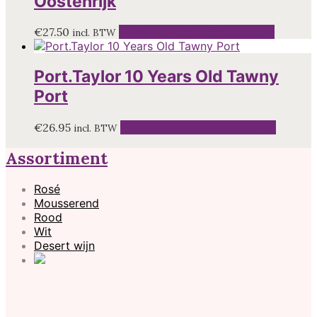
Oostenrijk
€
27.50
Toevoegen aan winkelwagen
incl. BTW
Port.Taylor 10 Years Old Tawny
Port
€
26.95
Toevoegen aan winkelwagen
incl. BTW
Assortiment
Rosé
Mousserend
Rood
Wit
Desert wijn