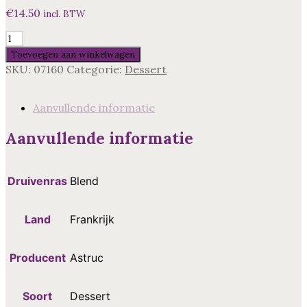
€
14.50
incl. BTW
Chateau
Lauriga
Toevoegen aan winkelwagen
Rivesaltes
SKU:
07160
Categorie:
Dessert
Ambre
Hors
D
Aanvullende informatie
aantal
Aanvullende informatie
Druivenras
Blend
Land
Frankrijk
Producent
Astruc
Soort
Dessert