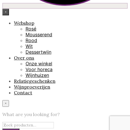
×
Webshop
Rosé
Mousserend
Rood
Wit
Dessertwijn
Over ons
Onze winkel
Voor horeca
Wijnhuizen
Relatiegeschenken
Wijnproeverijen
Contact
×
What are you looking for?