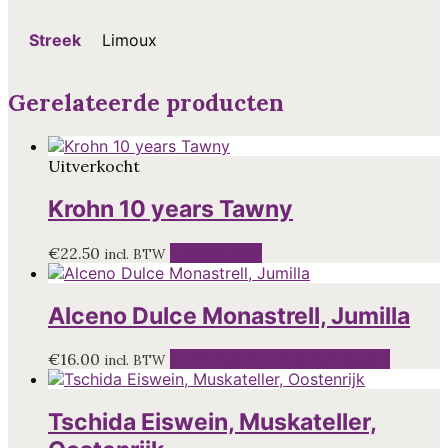
Streek
Limoux
Gerelateerde producten
Uitverkocht
Krohn 10 years Tawny
€
22.50
Lees verder
incl. BTW
Alceno Dulce Monastrell, Jumilla
€
16.00
Toevoegen aan winkelwagen
incl. BTW
Tschida Eiswein, Muskateller,