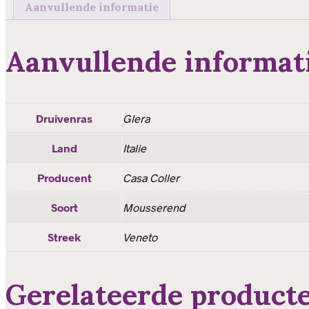
aantal
Aanvullende informatie
Aanvullende informat
Druivenras
Glera
Land
Italie
Producent
Casa Coller
Soort
Mousserend
Streek
Veneto
Gerelateerde product