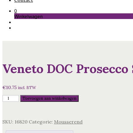
Contact
0
Winkelwagen
Veneto DOC Prosecco 
€
10.75
incl. BTW
Veneto
Toevoegen aan winkelwagen
DOC
Prosecco
Spumante
Casa
SKU:
16820
Categorie:
Mousserend
Coller