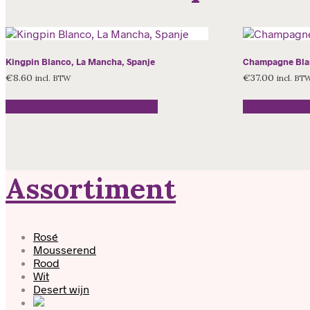
Kingpin Blanco, La Mancha, Spanje
Champagne Blan
€
8.60
€
37.00
incl. BTW
incl. BT
Toevoegen aan winkelwagen
Toevoegen 
Assortiment
Rosé
Mousserend
Rood
Wit
Desert wijn