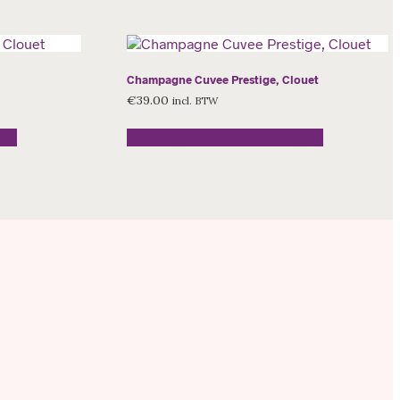
Champagne Cuvee Prestige, Clouet
€
39.00
incl. BTW
gen
Toevoegen aan winkelwagen