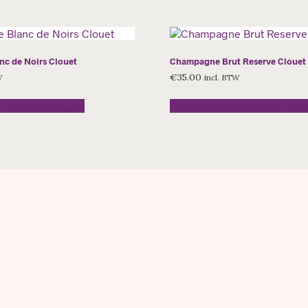
c de Noirs Clouet
Champagne Brut Reserve Clouet
€
35.00
W
incl. BTW
aan winkelwagen
Toevoegen aan winkelwa