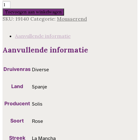
Kingpin
Rosado,
Toevoegen aan winkelwagen
La
SKU:
19140
Categorie:
Mousserend
Mancha,
Spanje
aantal
Aanvullende informatie
Aanvullende informatie
Druivenras
Diverse
Land
Spanje
Producent
Solis
Soort
Rose
Streek
La Mancha