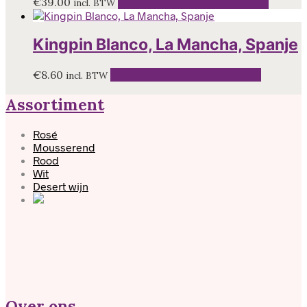
€
39.00
Toevoegen aan winkelwagen
incl. BTW
Kingpin Blanco, La Mancha, Spanje
€
8.60
Toevoegen aan winkelwagen
incl. BTW
Assortiment
Rosé
Mousserend
Rood
Wit
Desert wijn
Over ons