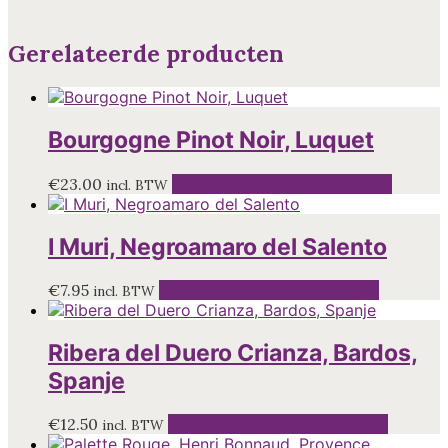
Gerelateerde producten
Bourgogne Pinot Noir, Luquet
€
23.00
Toevoegen aan winkelwagen
incl. BTW
I Muri, Negroamaro del Salento
€
7.95
Toevoegen aan winkelwagen
incl. BTW
Ribera del Duero Crianza, Bardos,
Spanje
€
12.50
Toevoegen aan winkelwagen
incl. BTW