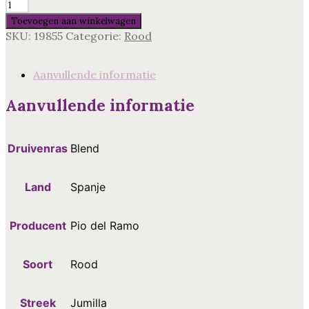
Pio
del
Toevoegen aan winkelwagen
Ramo
SKU:
19855
Categorie:
Rood
Crianza,
Jumilla,
Spanje
Aanvullende informatie
aantal
Aanvullende informatie
Druivenras
Blend
Land
Spanje
Producent
Pio del Ramo
Soort
Rood
Streek
Jumilla