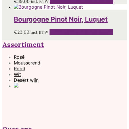
€
39.00
Toevoegen aan winkelwagen
incl. BTW
Bourgogne Pinot Noir, Luquet
€
23.00
Toevoegen aan winkelwagen
incl. BTW
Assortiment
Rosé
Mousserend
Rood
Wit
Desert wijn