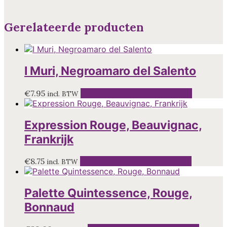
Gerelateerde producten
I Muri, Negroamaro del Salento
€
7.95
Toevoegen aan winkelwagen
incl. BTW
Expression Rouge, Beauvignac,
Frankrijk
€
8.75
Toevoegen aan winkelwagen
incl. BTW
Palette Quintessence, Rouge,
Bonnaud