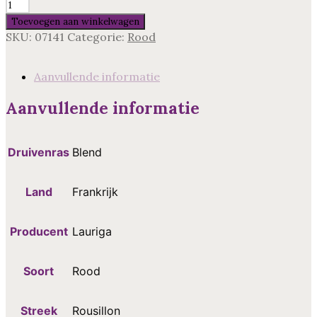
Chateau
Lauriga
Toevoegen aan winkelwagen
Laurinya,
SKU:
07141
Categorie:
Rood
Rousillon
aantal
Aanvullende informatie
Aanvullende informatie
Druivenras
Blend
Land
Frankrijk
Producent
Lauriga
Soort
Rood
Streek
Rousillon