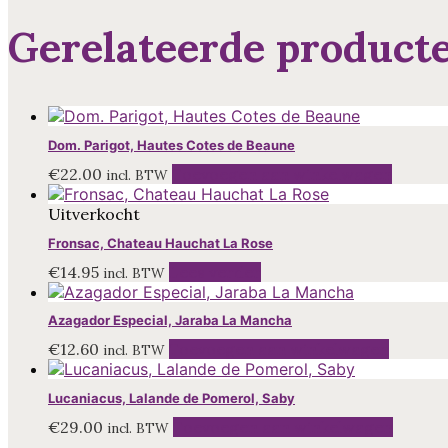
Gerelateerde product
Dom. Parigot, Hautes Cotes de Beaune
€
22.00
Toevoegen aan winkelwagen
incl. BTW
Uitverkocht
Fronsac, Chateau Hauchat La Rose
€
14.95
Lees verder
incl. BTW
Azagador Especial, Jaraba La Mancha
€
12.60
Toevoegen aan winkelwagen
incl. BTW
Lucaniacus, Lalande de Pomerol, Saby
€
29.00
Toevoegen aan winkelwagen
incl. BTW