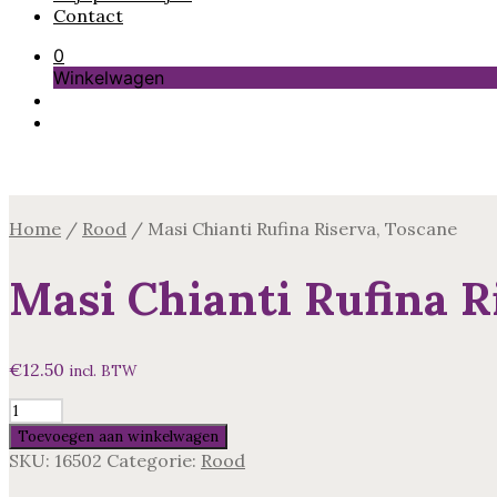
Contact
0
Winkelwagen
Home
/
Rood
/
Masi Chianti Rufina Riserva, Toscane
Masi Chianti Rufina R
€
12.50
incl. BTW
Masi
Chianti
Toevoegen aan winkelwagen
Rufina
SKU:
16502
Categorie:
Rood
Riserva,
Toscane