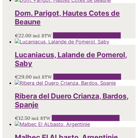
Dom. Parigot, Hautes Cotes de
Beaune
€
22.00
Toevoegen aan winkelwagen
incl. BTW
Lucaniacus, Lalande de Pomerol,
Saby
€
29.00
Toevoegen aan winkelwagen
incl. BTW
Ribera del Duero Crianza, Bardos,
Spanje
€
12.50
Toevoegen aan winkelwagen
incl. BTW
Malbec El ALbasto, Argentinie