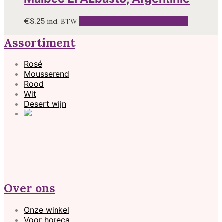
€
8.25
Toevoegen aan winkelwagen
incl. BTW
Assortiment
Rosé
Mousserend
Rood
Wit
Desert wijn
Over ons
Onze winkel
Voor horeca