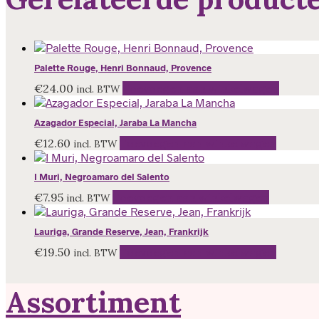
Palette Rouge, Henri Bonnaud, Provence
€
24.00
Toevoegen aan winkelwagen
incl. BTW
Azagador Especial, Jaraba La Mancha
€
12.60
Toevoegen aan winkelwagen
incl. BTW
I Muri, Negroamaro del Salento
€
7.95
Toevoegen aan winkelwagen
incl. BTW
Lauriga, Grande Reserve, Jean, Frankrijk
€
19.50
Toevoegen aan winkelwagen
incl. BTW
Assortiment