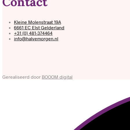
Contact
Kleine Molenstraat 19A
6661 EC Elst Gelderland
+31 (0) 481-374464
info@halvemorgen.nl
Gerealiseerd door
BOOOM digital