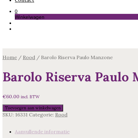
Contact
0
Winkelwagen
Home
/
Rood
/
Barolo Riserva Paulo Manzone
Barolo Riserva Paulo
€
60.00
incl. BTW
Barolo
Toevoegen aan winkelwagen
Riserva
SKU:
16331
Categorie:
Rood
Paulo
Manzone
Aanvullende informatie
aantal