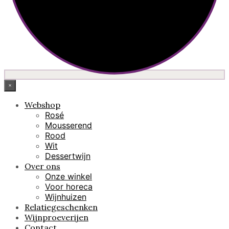
×
Webshop
Rosé
Mousserend
Rood
Wit
Dessertwijn
Over ons
Onze winkel
Voor horeca
Wijnhuizen
Relatiegeschenken
Wijnproeverijen
Contact