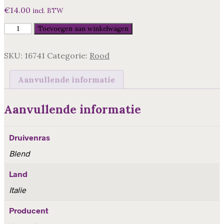
€
14.00
incl. BTW
Valpolicella
Toevoegen aan winkelwagen
Corte
Canella,
SKU:
16741
Categorie:
Rood
Veneto,
Ital
aantal
Aanvullende informatie
Aanvullende informatie
Druivenras
Blend
Land
Italie
Producent