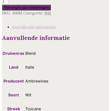
Toscane
Appasite
Toevoegen aan winkelwagen
wit,
SKU:
16681
Categorie:
Wit
Italie
aantal
Aanvullende informatie
Aanvullende informatie
Druivenras
Blend
Land
Italie
Producent
Ambrewines
Soort
Wit
Streek
Toscane