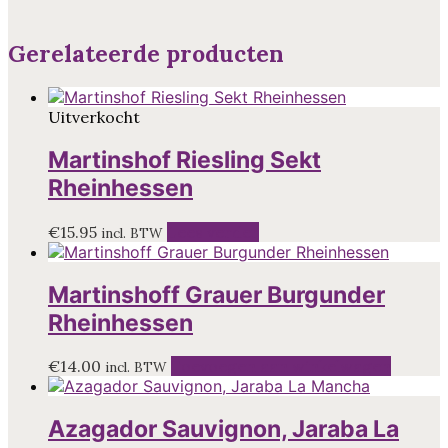
Gerelateerde producten
Uitverkocht
Martinshof Riesling Sekt
Rheinhessen
€
15.95
Lees verder
incl. BTW
Martinshoff Grauer Burgunder
Rheinhessen
€
14.00
Toevoegen aan winkelwagen
incl. BTW
Azagador Sauvignon, Jaraba La