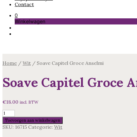
Contact
0
Winkelwagen
Home
/
Wit
/
Soave Capitel Groce Anselmi
Soave Capitel Groce 
€
18.00
incl. BTW
Soave
Capitel
Toevoegen aan winkelwagen
Groce
SKU:
16715
Categorie:
Wit
Anselmi
aantal