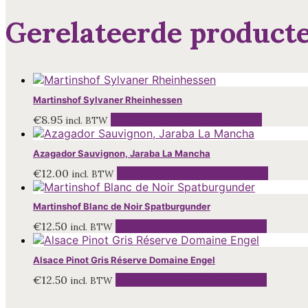
Gerelateerde product
Martinshof Sylvaner Rheinhessen
€
8.95
Toevoegen aan winkelwagen
incl. BTW
Azagador Sauvignon, Jaraba La Mancha
€
12.00
Toevoegen aan winkelwagen
incl. BTW
Martinshof Blanc de Noir Spatburgunder
€
12.50
Toevoegen aan winkelwagen
incl. BTW
Alsace Pinot Gris Réserve Domaine Engel
€
12.50
Toevoegen aan winkelwagen
incl. BTW