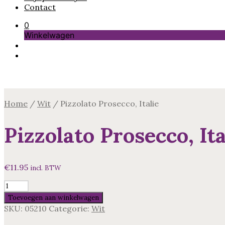
Contact
0
Winkelwagen
Home
/
Wit
/
Pizzolato Prosecco, Italie
Pizzolato Prosecco, Ita
€
11.95
incl. BTW
Pizzolato
Prosecco,
Toevoegen aan winkelwagen
Italie
SKU:
05210
Categorie:
Wit
aantal