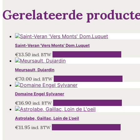
Gerelateerde product
Saint-Veran 'Vers Monts' Dom.Luquet
€
13.50
Toevoegen aan winkelwagen
incl. BTW
Meursault, Dujardin
€
70.00
Toevoegen aan winkelwagen
incl. BTW
Domaine Engel Sylvaner
€
16.90
Toevoegen aan winkelwagen
incl. BTW
Astrolabe, Gaillac, Loin de L'oeil
€
11.95
Toevoegen aan winkelwagen
incl. BTW