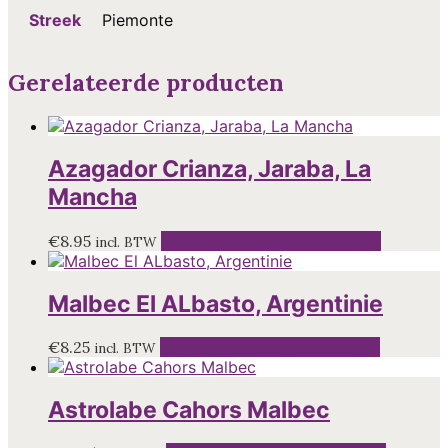
Streek
Piemonte
Gerelateerde producten
Azagador Crianza, Jaraba, La
Mancha
€
8.95
Toevoegen aan winkelwagen
incl. BTW
Malbec El ALbasto, Argentinie
€
8.25
Toevoegen aan winkelwagen
incl. BTW
Astrolabe Cahors Malbec