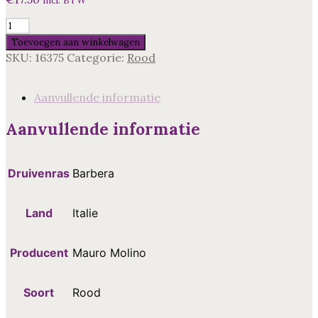
incl. BTW
Molino,
Barbera
Toevoegen aan winkelwagen
d'Asti,
SKU:
16375
Categorie:
Rood
Piemonte
Italie
aantal
Aanvullende informatie
Aanvullende informatie
Druivenras
Barbera
Land
Italie
Producent
Mauro Molino
Soort
Rood