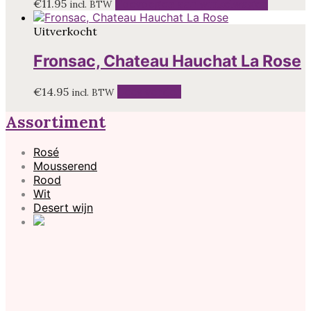
€
11.95
Toevoegen aan winkelwagen
incl. BTW
Uitverkocht
Fronsac, Chateau Hauchat La Rose
€
14.95
Lees verder
incl. BTW
Assortiment
Rosé
Mousserend
Rood
Wit
Desert wijn