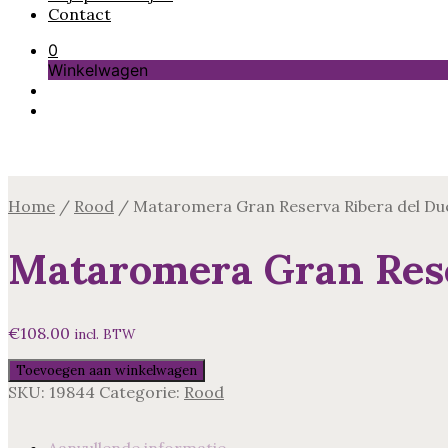
Contact
0
Winkelwagen
Home
/
Rood
/
Mataromera Gran Reserva Ribera del Du
Mataromera Gran Rese
€
108.00
incl. BTW
Mataromera
Toevoegen aan winkelwagen
Gran
SKU:
19844
Categorie:
Rood
Reserva
Ribera
del
Aanvullende informatie