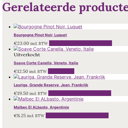
Gerelateerde product
Bourgogne Pinot Noir, Luquet
€
23.00
Toevoegen aan winkelwagen
incl. BTW
Uitverkocht
Soave Corte Canella, Veneto, Italie
€
12.50
Lees verder
incl. BTW
Lauriga, Grande Reserve, Jean, Frankrijk
€
19.50
Toevoegen aan winkelwagen
incl. BTW
Malbec El ALbasto, Argentinie
€
8.25
Toevoegen aan winkelwagen
incl. BTW