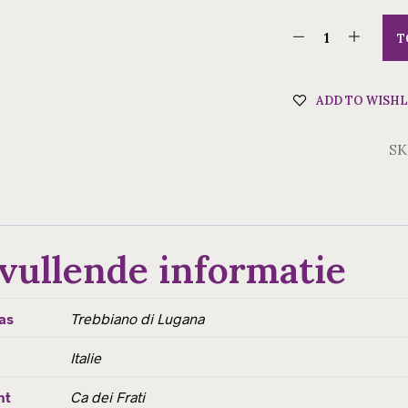
T
ADD TO WISHL
SK
vullende informatie
as
Trebbiano di Lugana
Italie
nt
Ca dei Frati