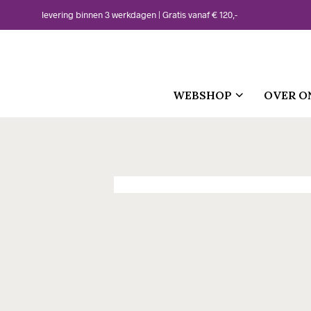
levering binnen 3 werkdagen | Gratis vanaf € 120,-
WEBSHOP
OVER O