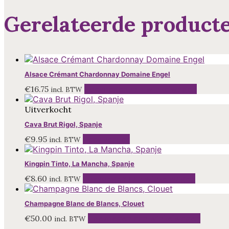
Gerelateerde product
Alsace Crémant Chardonnay Domaine Engel
€
16.75
Toevoegen aan winkelwagen
incl. BTW
Uitverkocht
Cava Brut Rigol, Spanje
€
9.95
Lees verder
incl. BTW
Kingpin Tinto, La Mancha, Spanje
€
8.60
Toevoegen aan winkelwagen
incl. BTW
Champagne Blanc de Blancs, Clouet
€
50.00
Toevoegen aan winkelwagen
incl. BTW