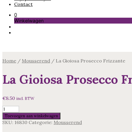
Contact
0
Winkelwagen
Home
/
Mousserend
/
La Gioiosa Prosecco Frizzante
La Gioiosa Prosecco F
€
8.50
incl. BTW
La
Gioiosa
Toevoegen aan winkelwagen
Prosecco
SKU:
16830
Categorie:
Mousserend
Frizzante
aantal