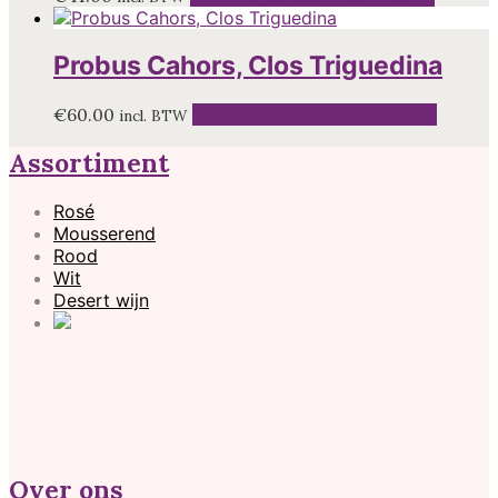
Probus Cahors, Clos Triguedina
€
60.00
Toevoegen aan winkelwagen
incl. BTW
Assortiment
Rosé
Mousserend
Rood
Wit
Desert wijn
Over ons