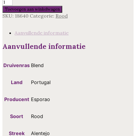
Esporao
Reserva
Toevoegen aan winkelwagen
Tinto,
SKU:
18640
Categorie:
Rood
Alentejo
aantal
Aanvullende informatie
Aanvullende informatie
Druivenras
Blend
Land
Portugal
Producent
Esporao
Soort
Rood
Streek
Alentejo