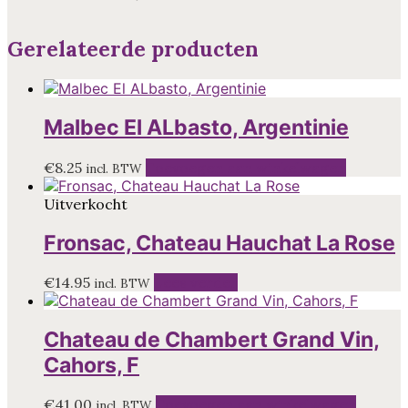
Gerelateerde producten
Malbec El ALbasto, Argentinie
€
8.25
Toevoegen aan winkelwagen
incl. BTW
Uitverkocht
Fronsac, Chateau Hauchat La Rose
€
14.95
Lees verder
incl. BTW
Chateau de Chambert Grand Vin,
Cahors, F
€
41.00
Toevoegen aan winkelwagen
incl. BTW