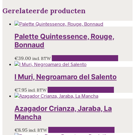
Gerelateerde producten
Palette Quintessence, Rouge,
Bonnaud
€
39.00
Toevoegen aan winkelwagen
incl. BTW
I Muri, Negroamaro del Salento
€
7.95
Toevoegen aan winkelwagen
incl. BTW
Azagador Crianza, Jaraba, La
Mancha
€
8.95
Toevoegen aan winkelwagen
incl. BTW