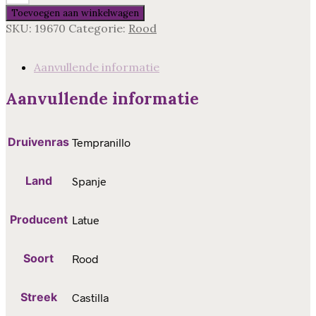
Organic
Toevoegen aan winkelwagen
Tinto,
SKU:
19670
Categorie:
Rood
Castilla
Spanje
aantal
Aanvullende informatie
Aanvullende informatie
Druivenras
Tempranillo
Land
Spanje
Producent
Latue
Soort
Rood
Streek
Castilla