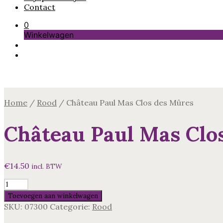
Contact
0
Winkelwagen
Home
/
Rood
/
Château Paul Mas Clos des Mûres
Château Paul Mas Clo
€
14.50
incl. BTW
Château
Paul
Toevoegen aan winkelwagen
Mas
SKU:
07300
Categorie:
Rood
Clos
des