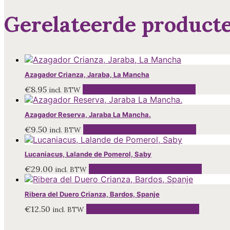
Gerelateerde product
Azagador Crianza, Jaraba, La Mancha
€
8.95
Toevoegen aan winkelwagen
incl. BTW
Azagador Reserva, Jaraba La Mancha.
€
9.50
Toevoegen aan winkelwagen
incl. BTW
Lucaniacus, Lalande de Pomerol, Saby
€
29.00
Toevoegen aan winkelwagen
incl. BTW
Ribera del Duero Crianza, Bardos, Spanje
€
12.50
Toevoegen aan winkelwagen
incl. BTW