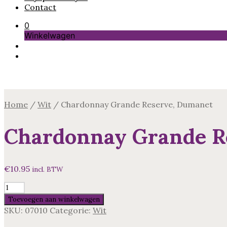
Contact
0
Winkelwagen
Home
/
Wit
/
Chardonnay Grande Reserve, Dumanet
Chardonnay Grande R
€
10.95
incl. BTW
Chardonnay
Grande
Toevoegen aan winkelwagen
Reserve,
SKU:
07010
Categorie:
Wit
Dumanet
aantal