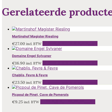
Gerelateerde product
Martinshof Magister Riesling
€
27.00
Toevoegen aan winkelwagen
incl. BTW
Domaine Engel Sylvaner
€
16.90
Toevoegen aan winkelwagen
incl. BTW
Chablis, Fevre & Fevre
€
23.50
Toevoegen aan winkelwagen
incl. BTW
Picpoul de Pinet, Cave de Pomerols
€
9.25
Toevoegen aan winkelwagen
incl. BTW