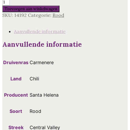
Carmenere,
Santa
Toevoegen aan winkelwagen
Helena,
SKU:
14192
Categorie:
Rood
Chili
aantal
Aanvullende informatie
Aanvullende informatie
Druivenras
Carmenere
Land
Chili
Producent
Santa Helena
Soort
Rood
Streek
Central Valley