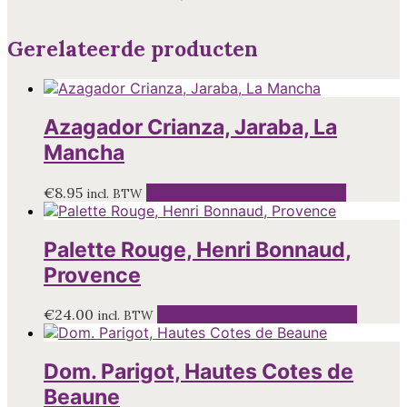
Gerelateerde producten
Azagador Crianza, Jaraba, La
Mancha
€
8.95
Toevoegen aan winkelwagen
incl. BTW
Palette Rouge, Henri Bonnaud,
Provence
€
24.00
Toevoegen aan winkelwagen
incl. BTW
Dom. Parigot, Hautes Cotes de
Beaune