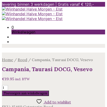
levering binnen 3 werkdagen | Gratis vanaf € 120,-
0
Winkelwagen
Home
/
Rood
/
Campania, Taurasi DOCG, Vesevo
Campania, Taurasi DOCG, Vesevo
€
19.95
incl. BTW
Campania,
Taurasi
Toevoegen aan winkelwagen
DOCG,
Vesevo
Add to wishlist
aantal
SKU:
15460
Categorie:
Rood