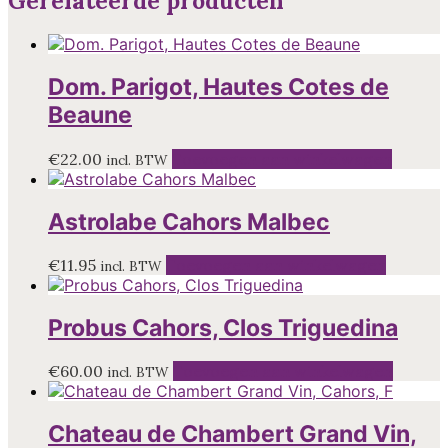
Gerelateerde producten
Dom. Parigot, Hautes Cotes de
Beaune
€
22.00
Toevoegen aan winkelwagen
incl. BTW
Astrolabe Cahors Malbec
€
11.95
Toevoegen aan winkelwagen
incl. BTW
Probus Cahors, Clos Triguedina
€
60.00
Toevoegen aan winkelwagen
incl. BTW
Chateau de Chambert Grand Vin,