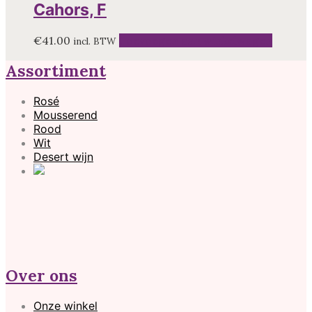
Cahors, F
€
41.00
Toevoegen aan winkelwagen
incl. BTW
Assortiment
Rosé
Mousserend
Rood
Wit
Desert wijn
Over ons
Onze winkel