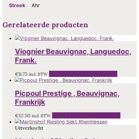
Streek
Ahr
Gerelateerde producten
Viognier Beauvignac, Languedoc,
Frank.
€
8.75
Toevoegen aan winkelwagen
incl. BTW
Picpoul Prestige , Beauvignac,
Frankrijk
€
12.50
Toevoegen aan winkelwagen
incl. BTW
Uitverkocht