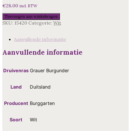
€
28.00
incl. BTW
Burggarten
Toevoegen aan winkelwagen
Grauer
SKU:
15420
Categorie:
Wit
Burgunder,
Ahr,
Duitsl
Aanvullende informatie
aantal
Aanvullende informatie
Druivenras
Grauer Burgunder
Land
Duitsland
Producent
Burggarten
Soort
Wit