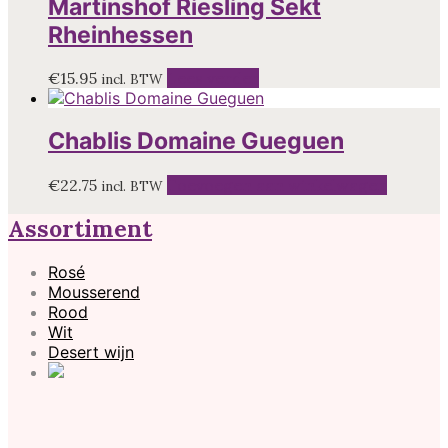
Martinshof Riesling Sekt
Rheinhessen
€
15.95
Lees verder
incl. BTW
Chablis Domaine Gueguen
€
22.75
Toevoegen aan winkelwagen
incl. BTW
Assortiment
Rosé
Mousserend
Rood
Wit
Desert wijn