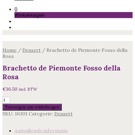
0
Winkelwagen
Home
/
Dessert
/
Brachetto de Piemonte Fosso della
Rosa
Brachetto de Piemonte Fosso della
Rosa
€
16.50
incl. BTW
Brachetto
de
Toevoegen aan winkelwagen
Piemonte
SKU:
16301
Categorie:
Dessert
Fosso
della
Rosa
Aanvullende informatie