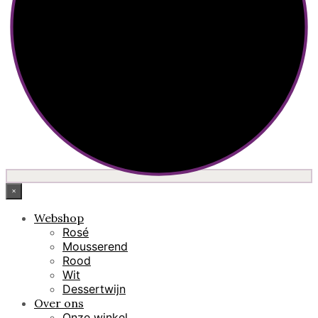
×
Webshop
Rosé
Mousserend
Rood
Wit
Dessertwijn
Over ons
Onze winkel