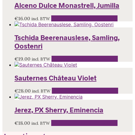
Alceno Dulce Monastrell, Jumilla
€
16.00
Toevoegen aan winkelwagen
incl. BTW
Tschida Beerenauslese, Samling,
Oostenri
€
19.00
Toevoegen aan winkelwagen
incl. BTW
Sauternes Château Violet
€
28.00
Toevoegen aan winkelwagen
incl. BTW
Jerez, PX Sherry, Eminencia
€
18.00
Toevoegen aan winkelwagen
incl. BTW