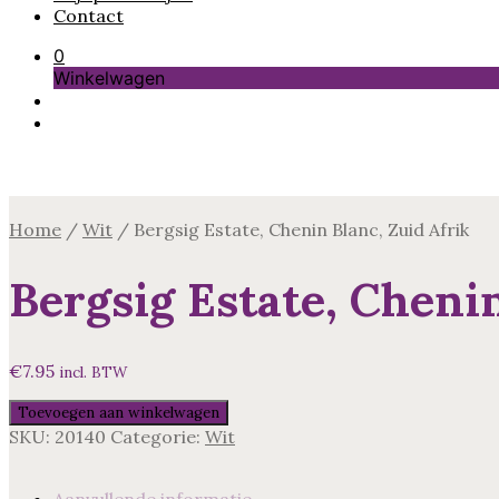
Contact
0
Winkelwagen
Home
/
Wit
/
Bergsig Estate, Chenin Blanc, Zuid Afrik
Bergsig Estate, Chenin
€
7.95
incl. BTW
Bergsig
Toevoegen aan winkelwagen
Estate,
SKU:
20140
Categorie:
Wit
Chenin
Blanc,
Zuid
Aanvullende informatie